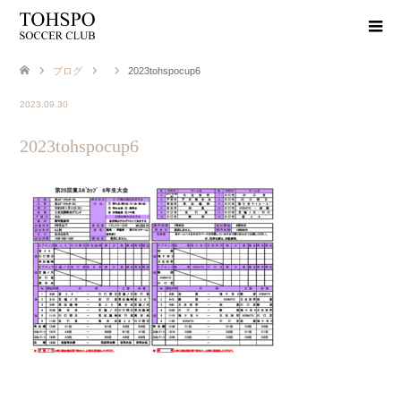
ブログ
2023tohspocup6
2023.09.30
2023tohspocup6