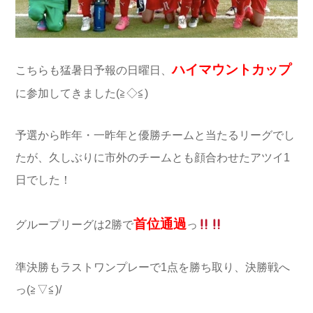
ハイマウントカップ
こちらも猛暑日予報の日曜日、
に参加してきました(≧◇≦)
予選から昨年・一昨年と優勝チームと当たるリーグでし
たが、久しぶりに市外のチームとも顔合わせたアツイ1
日でした！
首位通過
グループリーグは2勝で
っ
準決勝もラストワンプレーで1点を勝ち取り、決勝戦へ
っ(≧▽≦)/