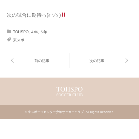
次の試合に期待っ(≧▽≦)
TOHSPO
,
４年
,
５年
東スポ
©
東スポーツセンター少年サッカークラブ
. All Rights Reserved.