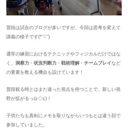
普段は試合のブログが多いですが、今回は思考を変えて
講義の様子です(*’▽’)
通常の練習におけるテクニックやフィジカルだけではな
く、
洞察力
・
状況判断力
・
戦術理解
・
チームプレイ
など
の要素を教える機会も設けています！
普段観る時とはまた違った視点を持つことで、新しい視
野が拡がるっ(≧◇≦)！
子供たちも真剣にメモを取りながらいつもとは違う顔で
参加していました。