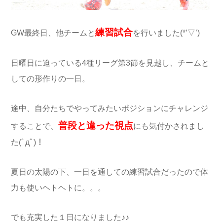
練習試合
GW最終日、他チームと
を行いました(*’▽’)
日曜日に迫っている4種リーグ第3節を見越し、チームと
しての形作りの一日。
途中、自分たちでやってみたいポジションにチャレンジ
普段と違った視点
することで、
にも気付かされまし
た(ﾟдﾟ)！
夏日の太陽の下、一日を通しての練習試合だったので体
力も使いヘトヘトに。。。
でも充実した１日になりました♪♪