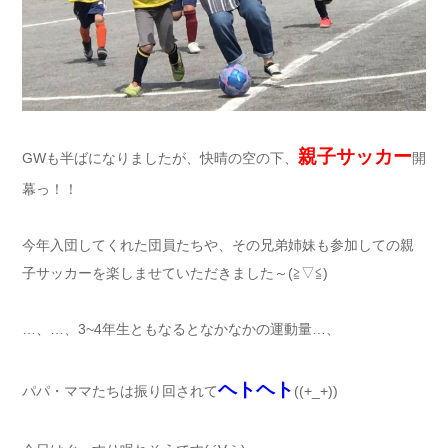
親子サッカー
GWも半ばになりましたが、快晴の空の下、
開
幕っ！！
今年入団してくれた団員たちや、その兄弟姉妹も参加しての親
子サッカーを楽しませていただきました～(≧▽≦)
…、…、3~4年生ともなるとなかなかの運動量…、
ヘトヘト
パパ・ママたちは振り回されて
((+_+))