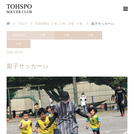
ブログ
TOHSPO
,
１年
,
２年
,
３年
,
４年
親子サッカー♪♪
TOHSPO
１年
２年
３年
４年
2021.05.03
親子サッカー♪♪