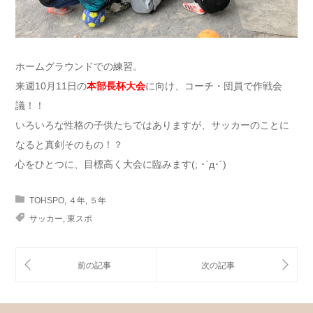
ホームグラウンドでの練習。
来週10月11日の
本部長杯大会
に向け、コーチ・団員で作戦会
議！！
いろいろな性格の子供たちではありますが、サッカーのことに
なると真剣そのもの！？
心をひとつに、目標高く大会に臨みます(; ･`д･´)
TOHSPO
,
４年
,
５年
サッカー
,
東スポ